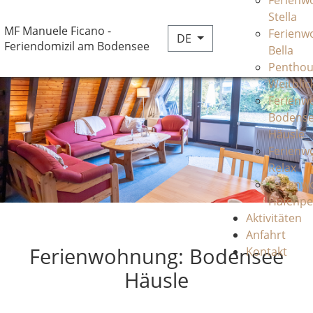
Ferienw
Stella
MF Manuele Ficano -
Ferienw
DE
Feriendomizil am Bodensee
Bella
Penthou
Weitblic
Ferienw
Bodens
Häusle
Ferienw
Relax
Ferienw
Hafenpe
Aktivitäten
Anfahrt
Ferienwohnung: Bodensee
Kontakt
Häusle