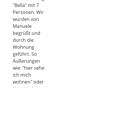
"Bella" mit 7
Personen. Wir
wurden von
Manuele
begrüßt und
durch die
Wohnung
geführt. So
Äußerungen
wie: "hier sehe
ich mich
wohnen" oder
"hier bleibe
ich" waren
Standard. Vor
allem der
Massagesessel,
die großen